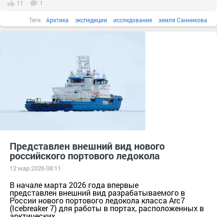
11
1
Теги:
Арктика
экспедиции
исследование
земля Санникова
мифи и легенды
первооткрыватели
мифическая земля
Колчак
географические открытия
Представлен внешний вид нового
российского портового ледокола
12 мар 2026 08:11
В начале марта 2026 года впервые
представлен внешний вид разрабатываемого в
России нового портового ледокола класса Arc7
(Icebreaker 7) для работы в портах, расположенных в
арктических...