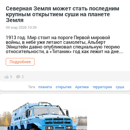
Северная Земля может стать последним
крупным открытием суши на планете
Земля
06 мар 2026 10:39
1913 год. Мир стоит на пороге Первой мировой
войны, в небе уже летают самолеты, Альберт
Эйнштейн давно опубликовал специальную теорию
относительности, а «Титаник» год как лежит на дне....
Подробнее
5
2
Теги:
планета
открытие
Арктика
территория
суша
Северная Земля
карта земли
архипелаг