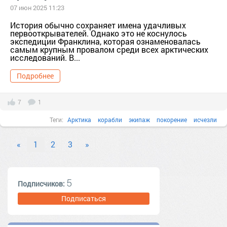
07 июн 2025 11:23
История обычно сохраняет имена удачливых
первооткрывателей. Однако это не коснулось
экспедиции Франклина, которая ознаменовалась
самым крупным провалом среди всех арктических
исследований. В...
Подробнее
7
1
Теги:
Арктика
корабли
экипаж
покорение
исчезли
арктические исследования
«
1
2
3
»
5
Подписчиков:
Подписаться