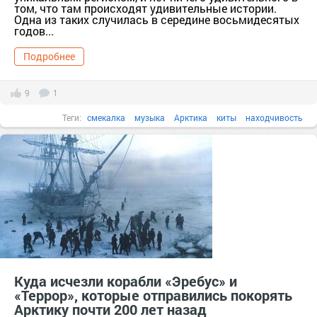
том, что там происходят удивительные истории.
Одна из таких случилась в середине восьмидесятых
годов...
Подробнее
9
1
Теги:
смекалка
музыка
Арктика
киты
находчивость
история спасения
советский ледокол
белухи
Куда исчезли корабли «Эребус» и
«Террор», которые отправились покорять
Арктику почти 200 лет назад