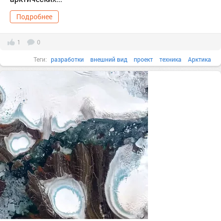
Подробнее
1
0
Теги:
разработки
внешний вид
проект
техника
Арктика
ледокол
Icebreaker 7
Arc7