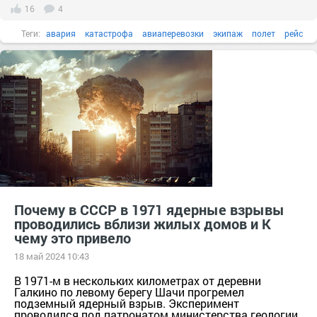
16
4
Теги:
авария
катастрофа
авиаперевозки
экипаж
полет
рейс
Ту-154М
чудо
аварийная посадка
Почему в СССР в 1971 ядерные взрывы
проводились вблизи жилых домов и К
чему это привело
18 май 2024 10:43
В 1971-м в нескольких километрах от деревни
Галкино по левому берегу Шачи прогремел
подземный ядерный взрыв. Эксперимент
проводился под патронатом министерства геологии