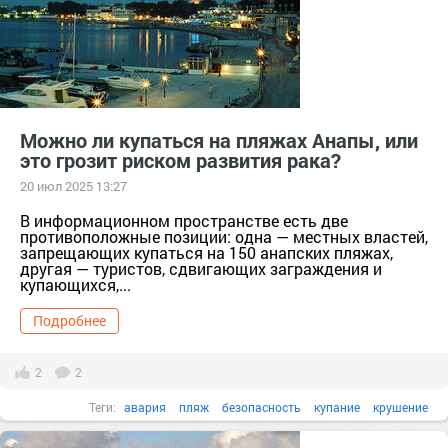
Можно ли купаться на пляжах Анапы, или
это грозит риском развития рака?
20 июл 2025 13:27
В информационном пространстве есть две
противоположные позиции: одна — местных властей,
запрещающих купаться на 150 анапских пляжах,
другая — туристов, сдвигающих заграждения и
купающихся,...
Подробнее
2
2
Теги:
авария
пляж
безопасность
купание
крушение
Краснодарский край
Анапа
мазут
туристы
бензпирен