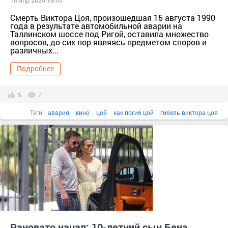
10 апр 2024 18:05
Смерть Виктора Цоя, произошедшая 15 августа 1990
года в результате автомобильной аварии на
Таллинском шоссе под Ригой, оставила множество
вопросов, до сих пор являясь предметом споров и
различных...
Подробнее
5
7
Теги:
авария
кино
цой
как погиб цой
гибель виктора цоя
Рановато начал: 10-летний сын Бена