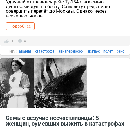
Удачный отправился рейс Ту-154 с восемью
десятками душ на борту. Самолету предстояло
совершить перелёт до Москвы. Однако, через
несколько часов...
Подробнее
16
4
Теги:
авария
катастрофа
авиаперевозки
экипаж
полет
рейс
Ту-154М
чудо
аварийная посадка
Самые везучие несчастливицы: 5
женщин, сумевших выжить в катастрофах