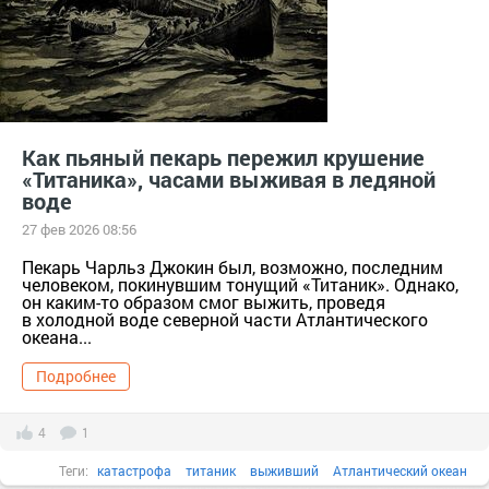
Как пьяный пекарь пережил крушение
«Титаника», часами выживая в ледяной
воде
27 фев 2026 08:56
Пекарь Чарльз Джокин был, возможно, последним
человеком, покинувшим тонущий «Титаник». Однако,
он каким-то образом смог выжить, проведя
в холодной воде северной части Атлантического
океана...
Подробнее
4
1
Теги:
катастрофа
титаник
выживший
Атлантический океан