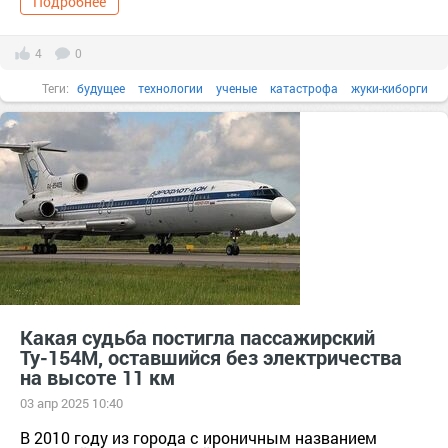
Подробнее
4
0
Теги:
будущее
технологии
ученые
катастрофа
жуки-киборги
спасатели
завалы
разрушенные сдания
Чернотелки
Какая судьба постигла пассажирский
Ту-154М, оставшийся без электричества
на высоте 11 км
03 апр 2025 10:40
В 2010 году из города с ироничным названием