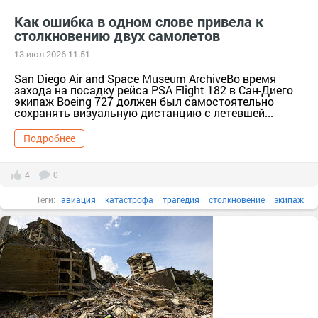
Как ошибка в одном слове привела к
столкновению двух самолетов
13 июл 2026 11:51
San Diego Air and Space Museum ArchiveВо время
захода на посадку рейса PSA Flight 182 в Сан-Диего
экипаж Boeing 727 должен был самостоятельно
сохранять визуальную дистанцию с летевшей...
Подробнее
4
0
Теги:
авиация
катастрофа
трагедия
столкновение
экипаж
ошибка
посадка
пилоты
диспетчер