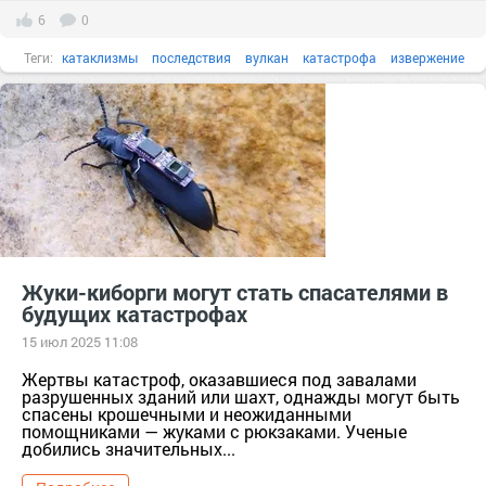
6
0
Теги:
катаклизмы
последствия
вулкан
катастрофа
извержение
сейсмическое событие
Йеллоустоун
толчки
Жуки-киборги могут стать спасателями в
будущих катастрофах
15 июл 2025 11:08
Жертвы катастроф, оказавшиеся под завалами
разрушенных зданий или шахт, однажды могут быть
спасены крошечными и неожиданными
помощниками — жуками с рюкзаками. Ученые
добились значительных...