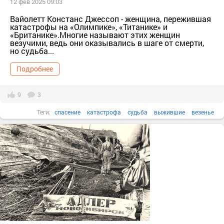
12 фев 2025 09:03
Вайолетт Констанс Джессоп - женщина, пережившая
катастрофы на «Олимпике», «Титанике» и
«Британике».Многие называют этих женщин
везучими, ведь они оказывались в шаге от смерти,
но судьба...
Подробнее
9
3
Теги:
спасение
катастрофа
судьба
выжившие
везенье