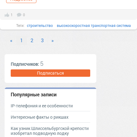
1
0
Теги:
строительство
высокоскоростная транспортная система
поезд
корпус
«
1
2
3
»
5
Подписчиков:
Подписаться
Популярные записи
IP-телефония и ее особенности
Интересные факты о рикшах
Как узник Шлиссельбургской крепости
изобретал подводную лодку