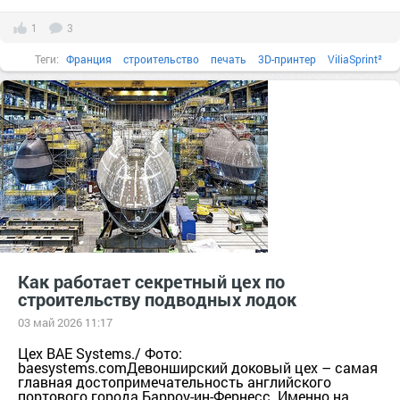
1
3
Теги:
Франция
строительство
печать
3D-принтер
ViliaSprint²
Как работает секретный цех по
строительству подводных лодок
03 май 2026 11:17
Цех BAE Systems./ Фото:
baesystems.comДевонширский доковый цех – самая
главная достопримечательность английского
портового города Барроу-ин-Фернесс. Именно на