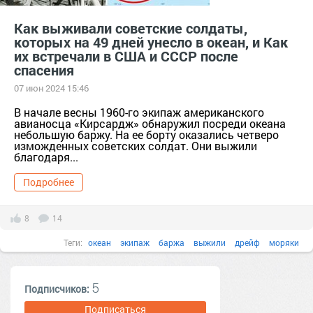
Как выживали советские солдаты,
которых на 49 дней унесло в океан, и Как
их встречали в США и СССР после
спасения
07 июн 2024 15:46
В начале весны 1960-го экипаж американского
авианосца «Кирсардж» обнаружил посреди океана
небольшую баржу. На ее борту оказались четверо
изможденных советских солдат. Они выжили
благодаря...
Подробнее
8
14
Теги:
океан
экипаж
баржа
выжили
дрейф
моряки
5
Подписчиков:
Подписаться