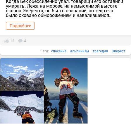
Когда Бек обессиленно упал, товарищи его оставили
умирать. Лежа на морозе, на немыслимой высоте
склона Эвереста, он был в сознании, но тело его
было сковано обморожением и навалившейся...
Подробнее
12
4
Теги:
спасение
альпинизм
трагедия
Эверест
выживший на эвересте
Бек Уизерс