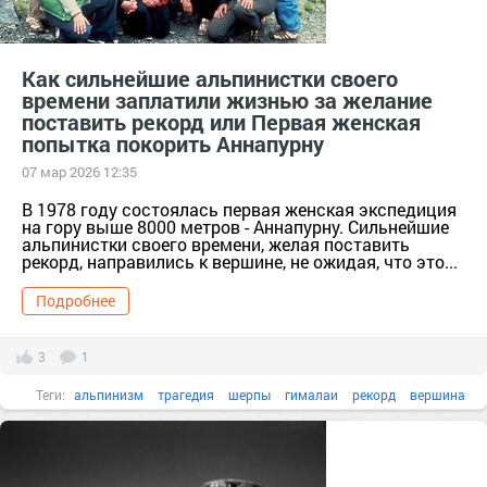
Как сильнейшие альпинистки своего
времени заплатили жизнью за желание
поставить рекорд или Первая женская
попытка покорить Аннапурну
07 мар 2026 12:35
В 1978 году состоялась первая женская экспедиция
на гору выше 8000 метров - Аннапурну. Сильнейшие
альпинистки своего времени, желая поставить
рекорд, направились к вершине, не ожидая, что это...
Подробнее
3
1
Теги:
альпинизм
трагедия
шерпы
гималаи
рекорд
вершина
экспедиция
альпинистки
женская попытка
Аннапурна
восьмитысячник