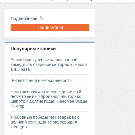
спанбонд
мембрана
утеплитель
5
Подписчиков:
Подписаться
Популярные записи
Российские ученые нашли способ
замедлить старение моторного масла
в 4,5 раза
IP-телефония и ее особенности
Чем так испугала учёных девочка 8
лет, что её имя произносили только
шёпотом долгие годы: Феномен Эммы
Рихтер
Любовные победы Че Гевары: как
великий команданте завоевывал
женщин