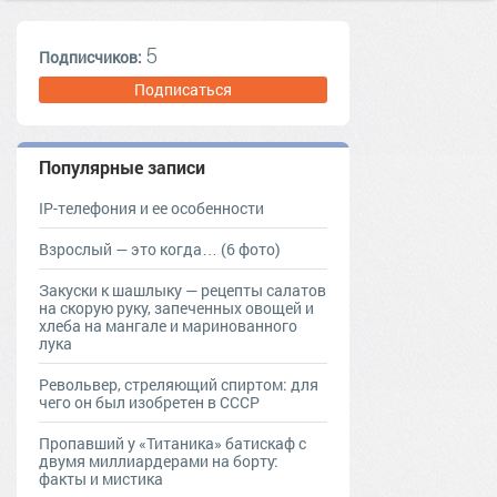
как почистить
способ
пистолет для пены
монтажная пена
5
Подписчиков:
Подписаться
Популярные записи
IP-телефония и ее особенности
Взрослый — это когда… (6 фото)
Закуски к шашлыку — рецепты салатов
на скорую руку, запеченных овощей и
хлеба на мангале и маринованного
лука
Револьвер, стреляющий спиртом: для
чего он был изобретен в СССР
Пропавший у «Титаника» батискаф с
двумя миллиардерами на борту:
факты и мистика