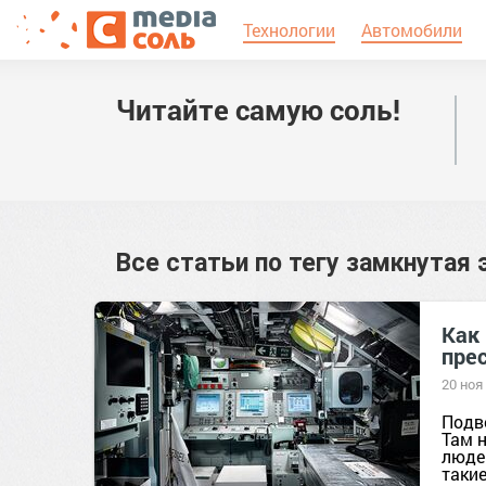
Технологии
Автомобили
Читайте самую соль!
Все статьи по тегу
замкнутая 
Как
пре
20 ноя
Подв
Там н
людей
такие