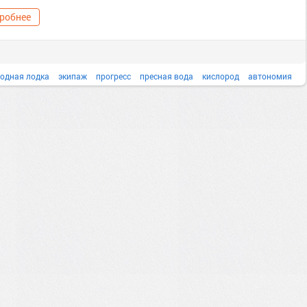
робнее
одная лодка
экипаж
прогресс
пресная вода
кислород
автономия
замкнутая экосистема