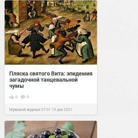
Пляска святого Вита: эпидемия
загадочной танцевальной
чумы
0
0
Мужской журнал
07:01
10 дек 2021