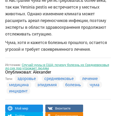
В Австралии чума не регистрировалась более века,
так как Yersinia pestis не встречается у местных
животных. Однако изменение климата может
расширить ареал переносчиков инфекции, поэтому
эксперты в области здравоохранения продолжают
отслеживать ситуацию.
Чума, хотя и кажется болезнью прошлого, остается
угрозой и требует своевременного лечения.
Источник:
Случай чумы в США: почему болезнь из Средневековья
до сих пор угрожает людям
Опубликовал:
Alexander
здоровье
средневековье
лечение
Теги:
медицина
эпидемия
болезнь
чума
инцидент
Мой мир
Вконтакте
Twitter
Одноклассники