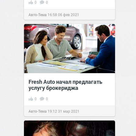
0
0
Авто-Тема
16:58
06 фев 2021
Fresh Auto начал предлагать
услугу брокериджа
0
0
Авто-Тема
19:12
31 мар 2021