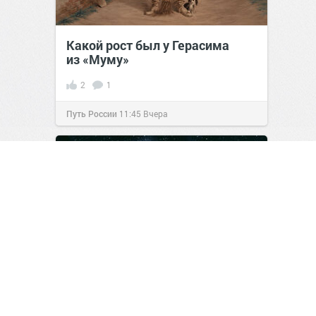
Какой рост был у Герасима
из «Муму»
2
1
Путь России
11:45
Вчера
Апокалипсис в два акта: как
пыль убила динозавров
3
0