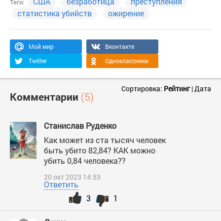
США
безработица
преступления
Теги:
статистика убийств
ожирение
Мой мир
Вконтакте
Twitter
Одноклассники
Сортировка:
Рейтинг
|
Дата
Комментарии
(5)
Станислав Руденко
Как может из ста тысяч человек
быть убито 82,84? КАК можно
убить 0,84 человека??
20 окт 2023 14:53
Ответить
3
1