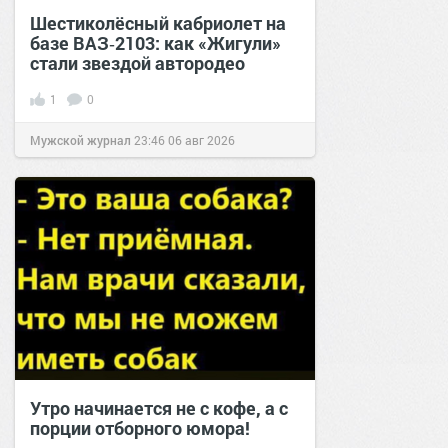
Шестиколёсный кабриолет на
базе ВАЗ‑2103: как «Жигули»
стали звездой автородео
1
0
Мужской журнал
23:46
06 авг 2026
Утро начинается не с кофе, а с
порции отборного юмора!