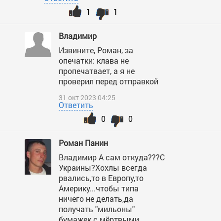
1
1
Владимир
Извините, Роман, за
опечатки: клава не
пропечатвает, а я не
проверил перед отправкой
31 окт 2023 04:25
Ответить
0
0
Роман Панин
Владимир А сам откуда???С
Украины?Хохлы всегда
рвались,то в Европу,то
Америку...чтобы типа
ничего не делать,да
получать "мильоны"
бумажек с мёртвыми