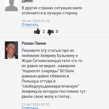
Денис
В других странах ситуация мало
отличается в лучшую сторону.
20 окт 2023 07:04
Ответить
2
0
Роман Панин
Покажите эту статью про их
любимую Америку Бузыкину и
Жоре Ситнянскому,кстати что то
их давно не видно...наверное
"подносят снаряды" ВСУ,или
давным-давно сбежали в
Польшу,а оттуда в
"свободную,демократическую"
Америку,за которую постоянно тут
рвали свою жопу и глотку...
21 окт 2023 02:53
Ответить