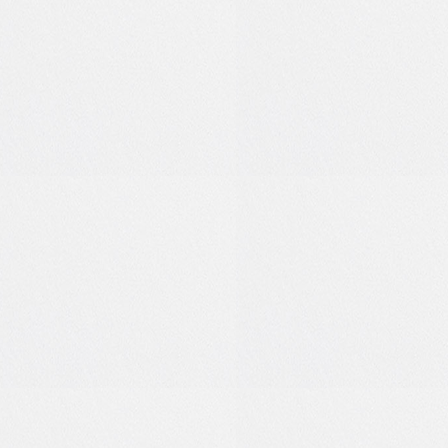
2
0
0
1