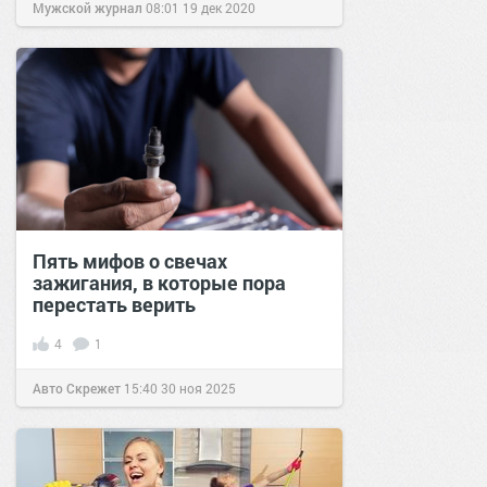
Мужской журнал
08:01
19 дек 2020
Пять мифов о свечах
зажигания, в которые пора
перестать верить
4
1
Авто Скрежет
15:40
30 ноя 2025