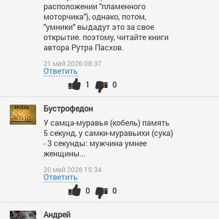
расположении "пламенного
моторчика"), однако, потом,
"умники" выдадут это за свое
открытие. поэтому, читайте книги
автора Рутра Пасхов.
21 май 2026 08:37
Ответить
1
0
Бустрофедон
У самца-муравья (кобель) память
5 секунд, у самки-муравьихи (сука)
- 3 секунды: мужчина умнее
женщины...
20 май 2026 15:34
Ответить
0
0
Андрей