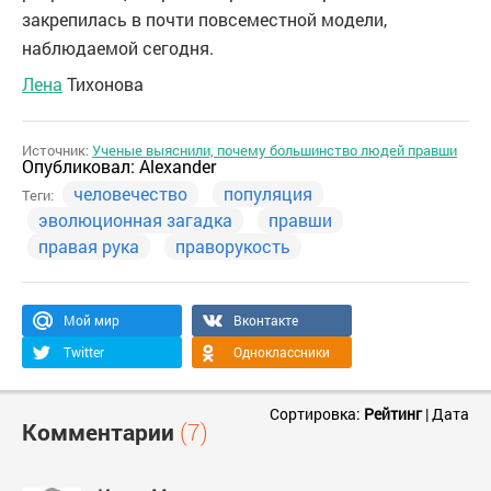
закрепилась в почти повсеместной модели,
наблюдаемой сегодня.
Лена
Тихонова
Источник:
Ученые выяснили, почему большинство людей правши
Опубликовал:
Alexander
человечество
популяция
Теги:
эволюционная загадка
правши
правая рука
праворукость
Мой мир
Вконтакте
Twitter
Одноклассники
Сортировка:
Рейтинг
|
Дата
Комментарии
(7)