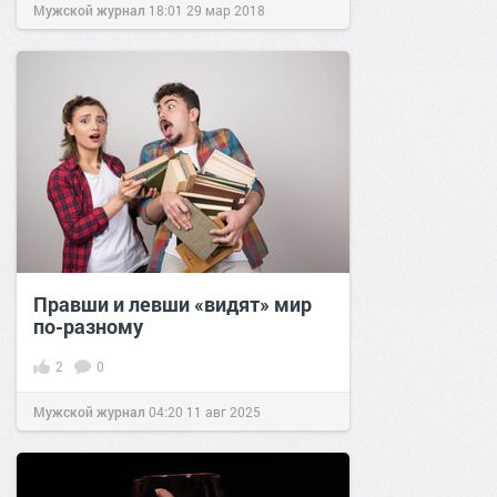
Мужской журнал
18:01
29 мар 2018
Правши и левши «видят» мир
по-разному
2
0
Мужской журнал
04:20
11 авг 2025