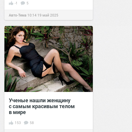
-1
5
Авто-Тема
10:14
19 май 2025
Ученые нашли женщину
с самым красивым телом
в мире
153
58