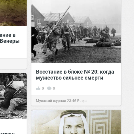
ение в
 Венеры
Восстание в блоке № 20: когда
мужество сильнее смерти
0
0
Мужской журнал
23:46
Вчера
ртизан