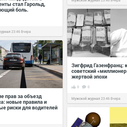
Мужской журнал
23:46
Вчера
енты стал Гарольд,
ющий боль.
журнал
23:46
Вчера
Зигфрид Газенфранц: 
советский «миллионер
жертвой эпохи
0
0
е прав за объезд
Мужской журнал
23:46
Вчера
са: новые правила и
ые риски для водителей