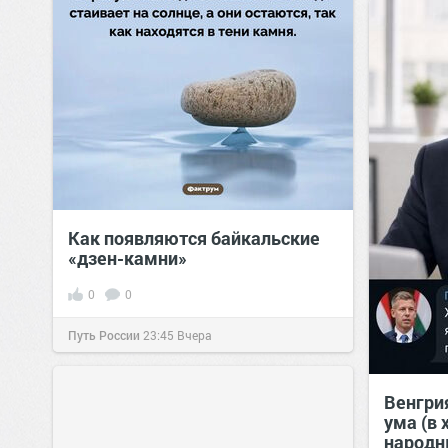
Как появляются байкальские
«дзен-камни»
0
0
Путь России
23:45
Вчера
Венгри
ума (в
народн