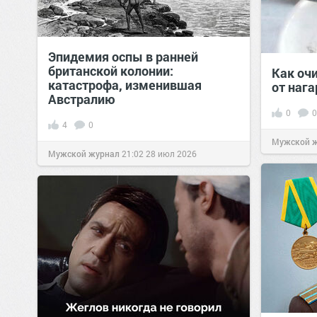
Эпидемия оспы в ранней
британской колонии:
Как оч
катастрофа, изменившая
от нага
Австралию
0
0
4
0
Мужской 
Мужской журнал
21:02
28 июл 2026