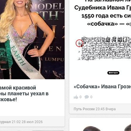
«Собачка» Ивана Гроз
самой красивой
ы планеты уехал в
0
0
ковье!
Путь России
23:45
Вчера
журнал
21:02
28 июл 2026