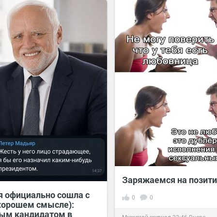
Заряжаемся на позити
я официально сошла с
0
0
 хорошем смысле):
ым кандидатом в