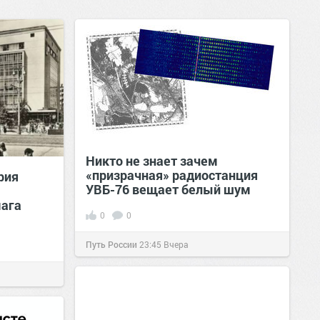
Никто не знает зачем
«призрачная» радиостанция
рия
УВБ-76 вещает белый шум
мага
0
0
Путь России
23:45
Вчера