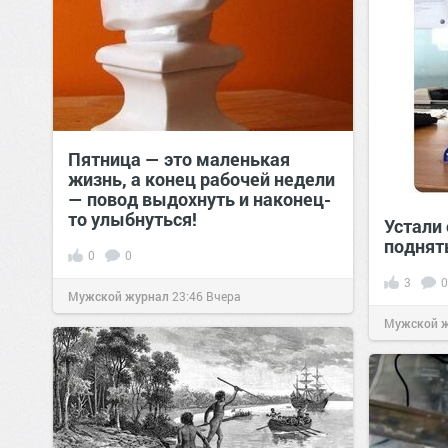
Пятница — это маленькая
жизнь, а конец рабочей недели
— повод выдохнуть и наконец-
то улыбнуться!
Устали
поднят
0
0
3
0
Мужской журнал
23:46
Вчера
Мужской 