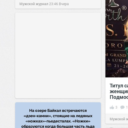
Мужской журнал
23:46
Вчера
Титул 
женщин
Подмос
3
1
Мужской 