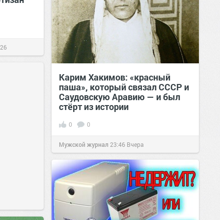
026
Карим Хакимов: «красный
паша», который связал СССР и
Саудовскую Аравию — и был
стёрт из истории
0
0
Мужской журнал
23:46
Вчера