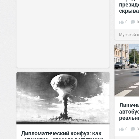
презид
скрыва
0
0
Мужской 
Лишени
автобу
реальн
0
3
Дипломатический конфуз: как