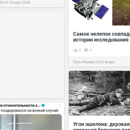
09:47
29 июл 2026
Самое нелепое совпад
истории исследования
0
0
Путь России
23:45
Вчера
Угон эшелона: дерзкая
операция брянских па