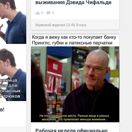
выживания Дэвида Чифальди
0
0
Мужской журнал
23:46
Вчера
в!
Рабочая неделя официально