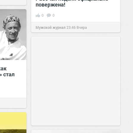
повержена!
0
0
Мужской журнал
23:46
Вчера
как
» стал