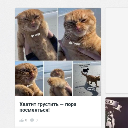
Хватит грустить — пора
посмеяться!
0
0