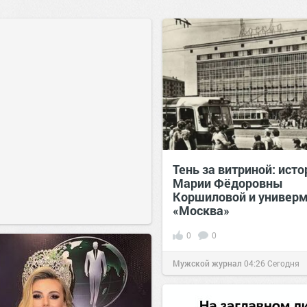
Тень за витриной: исто
Марии Фёдоровны
Коршиловой и универ
«Москва»
0
0
Мужской журнал
04:26
Сегодня