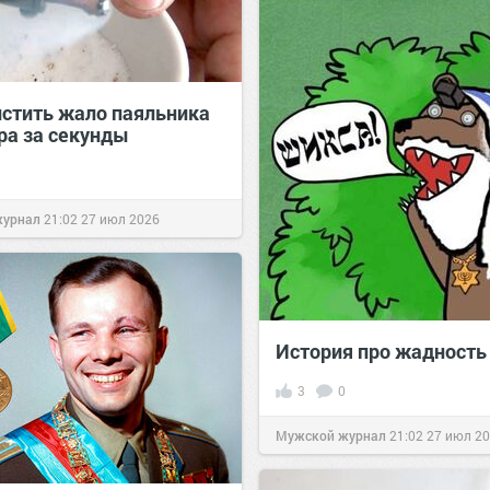
истить жало паяльника
ра за секунды
журнал
21:02
27 июл 2026
История про жадность
3
0
Мужской журнал
21:02
27 июл 2