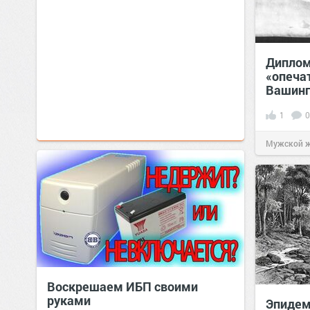
Диплом
«опеча
Вашинг
1
0
Мужской 
Воскрешаем ИБП своими
руками
Эпидем