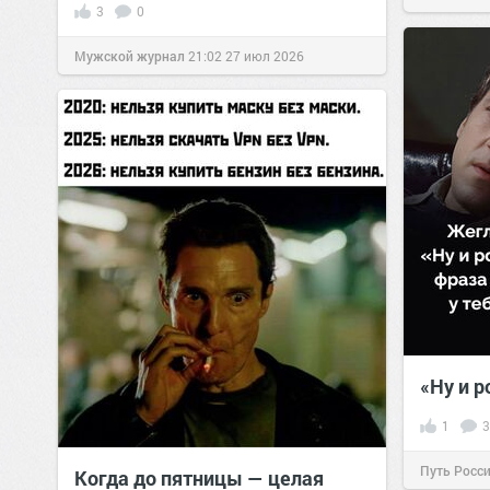
3
0
Мужской журнал
21:02
27 июл 2026
«Ну и р
1
3
Путь Росс
Когда до пятницы — целая