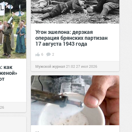
Угон эшелона: дерзкая
операция брянских партизан
17 августа 1943 года
6
2
: как
Мужской журнал
21:02
27 июл 2026
«женой»
от
026