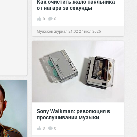
Как очистить жало паяльника
от нагара за секунды
0
0
Мужской журнал
21:02
27 июл 2026
Sony Walkman: революция в
прослушивании музыки
3
0