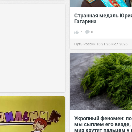
Странная медаль Юри
Гагарина
7
0
Путь России
16:21
26 июл 2026
Укропный феномен: п
мы сыплем его везде, 
мир крутит пальцем у 