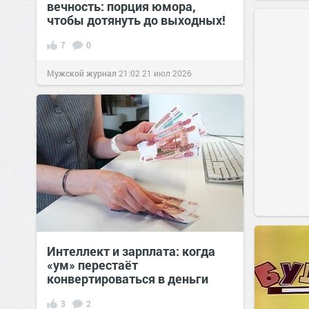
вечность: порция юмора,
чтобы дотянуть до выходных!
7
0
Мужской журнал
21:02
21 июл 2026
Интеллект и зарплата: когда
«ум» перестаёт
конвертироваться в деньги
3
2