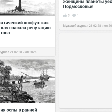
женщины планеты уех
Подмосковье!
3
1
атический конфуз: как
Мужской журнал
21:02
28 июл 2
тка» спасала репутацию
тона
журнал
21:02
28 июл 2026
ия оспы в ранней