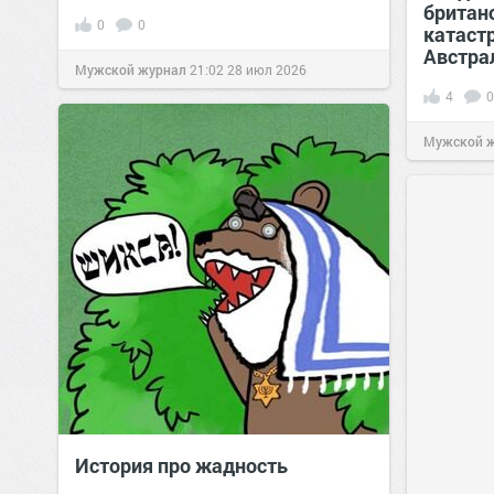
британ
0
0
катаст
Австра
Мужской журнал
21:02
28 июл 2026
4
0
Мужской 
История про жадность