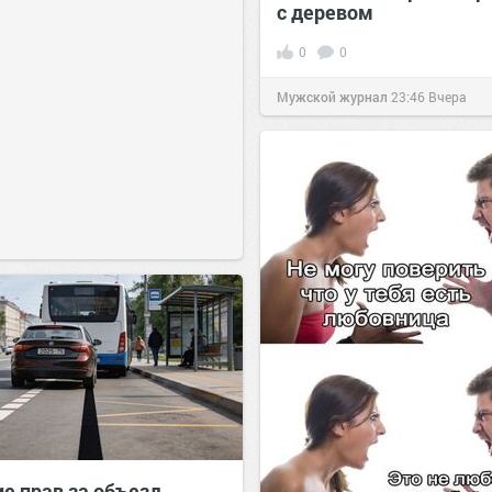
с деревом
0
0
Мужской журнал
23:46
Вчера
е прав за объезд