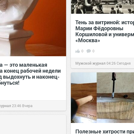
Тень за витриной: исто
Марии Фёдоровны
Коршиловой и универ
«Москва»
0
0
Мужской журнал
04:26
Сегодня
а — это маленькая
 а конец рабочей недели
д выдохнуть и наконец-
бнуться!
журнал
23:46
Вчера
Полезные хитрости пр