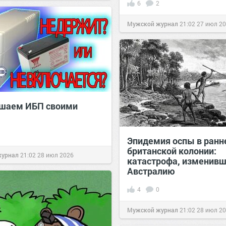
6
2
Мужской журнал
21:02
27 июл 2
шаем ИБП своими
Эпидемия оспы в ранн
британской колонии:
журнал
21:02
28 июл 2026
катастрофа, изменив
Австралию
4
0
Мужской журнал
21:02
28 июл 2