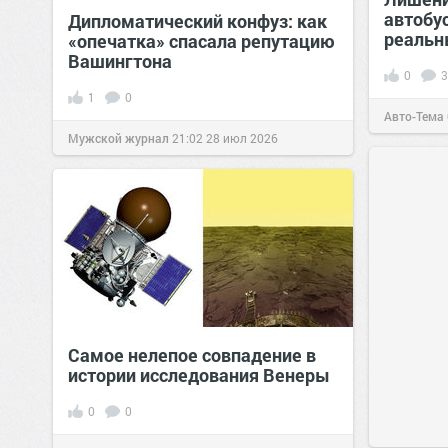
автобу
Дипломатический конфуз: как
реальн
«опечатка» спасала репутацию
Вашингтона
0
3
1
0
Авто-Тема
Мужской журнал
21:02
28 июл 2026
Самое нелепое совпадение в
истории исследования Венеры
0
0