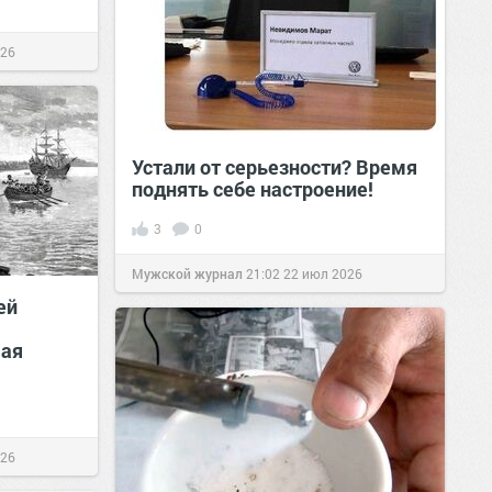
026
Устали от серьезности? Время
поднять себе настроение!
3
0
Мужской журнал
21:02
22 июл 2026
ей
шая
026