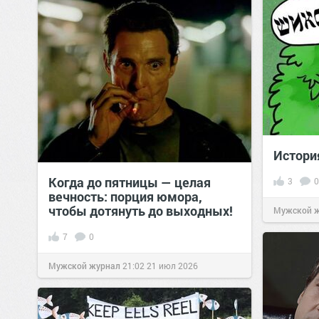
Истори
Когда до пятницы — целая
3
0
вечность: порция юмора,
чтобы дотянуть до выходных!
Мужской 
7
0
Мужской журнал
21:02
21 июл 2026