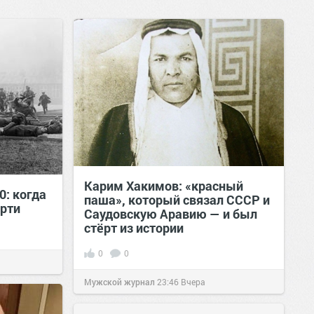
Карим Хакимов: «красный
0: когда
паша», который связал СССР и
рти
Саудовскую Аравию — и был
стёрт из истории
0
0
Мужской журнал
23:46
Вчера