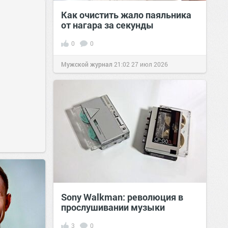
Как очистить жало паяльника
от нагара за секунды
0
0
Мужской журнал
21:02
27 июл 2026
Sony Walkman: революция в
прослушивании музыки
3
0