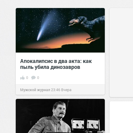
Апокалипсис в два акта: как
пыль убила динозавров
0
0
Мужской журнал
23:46
Вчера