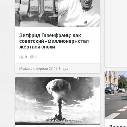
Зигфрид Газенфранц: как
советский «миллионер» стал
жертвой эпохи
0
0
Мужской журнал
23:46
Вчера
Лишени