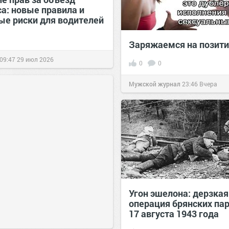
са: новые правила и
ые риски для водителей
Заряжаемся на позити
09:47
29 июл 2026
0
0
Мужской журнал
23:46
Вчера
Угон эшелона: дерзкая
операция брянских па
17 августа 1943 года