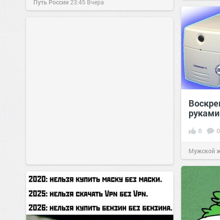
Путь России
23:45
Вчера
Воскре
руками
0
0
Мужской 