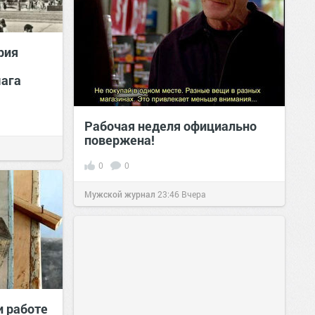
рия
мага
Рабочая неделя официально
повержена!
0
0
Мужской журнал
23:46
Вчера
и работе