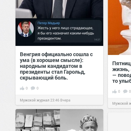
Венгрия официально сошла с
ума (в хорошем смысле):
Пятниц
народным кандидатом в
жизнь,
президенты стал Гарольд,
— пово
скрывающий боль.
то улы
0
0
0
0
Мужской журнал
23:46
Вчера
Мужской 