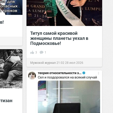
в!
Титул самой красивой
женщины планеты уехал в
Подмосковье!
3
1
Мужской журнал
21:02
28 июл 2026
ртизан