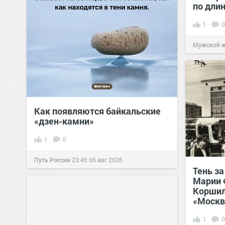
по дли
1
0
Мужской 
Как появляются байкальские
«дзен-камни»
1
0
Путь России
23:45
06 авг 2026
Тень за
Марии
Коршил
«Москв
1
0