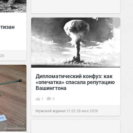
ртизан
026
Дипломатический конфуз: как
«опечатка» спасала репутацию
Вашингтона
1
0
Мужской журнал
21:02
28 июл 2026