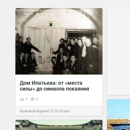
Дом Ипатьева: от «места
силы» до символа покаяния
0
0
Мужской журнал
21:06
Вчера