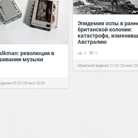
Эпидемия оспы в ранн
британской колонии:
катастрофа, изменив
Австралию
alkman: революция в
4
0
шивании музыки
Мужской журнал
21:02
28 июл 2
журнал
05:02
28 июл 2026