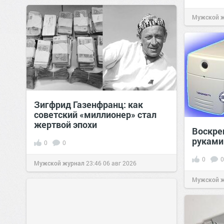
Мужской 
Зигфрид Газенфранц: как
советский «миллионер» стал
жертвой эпохи
Воскре
руками
0
0
0
0
Мужской журнал
23:46
06 авг 2026
Мужской 