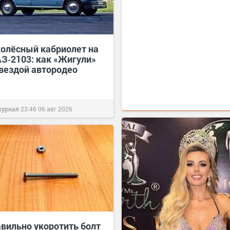
олёсный кабриолет на
АЗ‑2103: как «Жигули»
звездой автородео
журнал
23:46
06 авг 2026
авильно укоротить болт