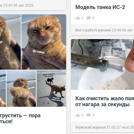
ии
23:45
06 авг 2026
Модель танка ИС-2
0
0
Все о работе руками
23:49
06 авг
Как очистить жало па
от нагара за секунды
грустить — пора
0
0
ться!
Мужской журнал
21:02
27 июл 2