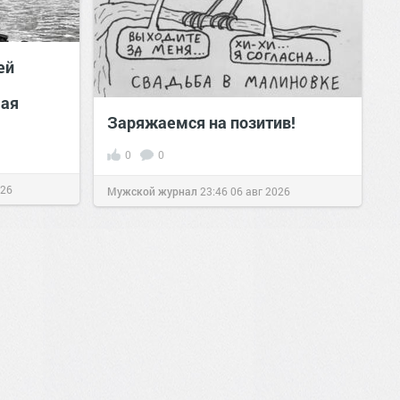
ей
шая
Заряжаемся на позитив!
0
0
026
Мужской журнал
23:46
06 авг 2026