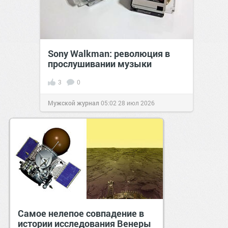
Sony Walkman: революция в
прослушивании музыки
3
0
Мужской журнал
05:02
28 июл 2026
Самое нелепое совпадение в
Как правильно укоротить болт
Никто не знает зачем
Шестиколёсный кабриолет на
истории исследования Венеры