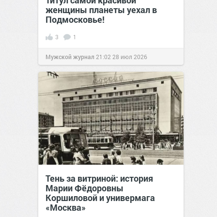
Титул самой красивой
женщины планеты уехал в
Подмосковье!
3
1
Мужской журнал
21:02
28 июл 2026
Тень за витриной: история
Марии Фёдоровны
Коршиловой и универмага
«Москва»