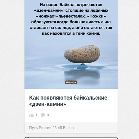
Как появляются байкальские
«дзен-камни»
1
0
Путь России
23:45
Вчера