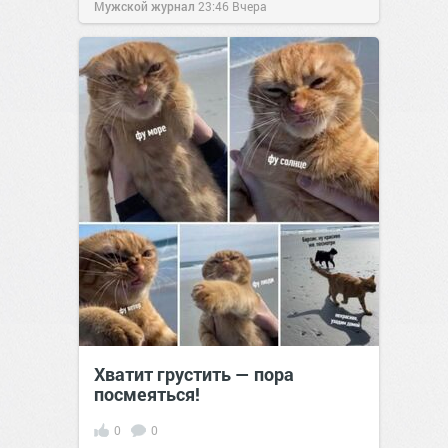
Мужской журнал
23:46
Вчера
Хватит грустить — пора
посмеяться!
0
0