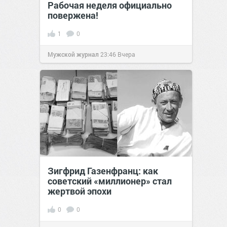
Рабочая неделя официально
повержена!
1
0
Мужской журнал
23:46
Вчера
Зигфрид Газенфранц: как
советский «миллионер» стал
жертвой эпохи
0
0