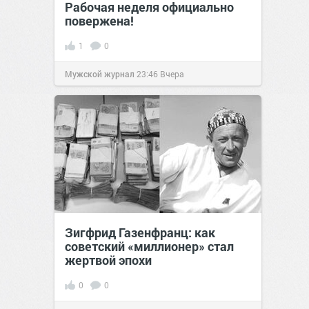
Рабочая неделя официально
повержена!
1
0
Мужской журнал
23:46
Вчера
Зигфрид Газенфранц: как
советский «миллионер» стал
жертвой эпохи
0
0