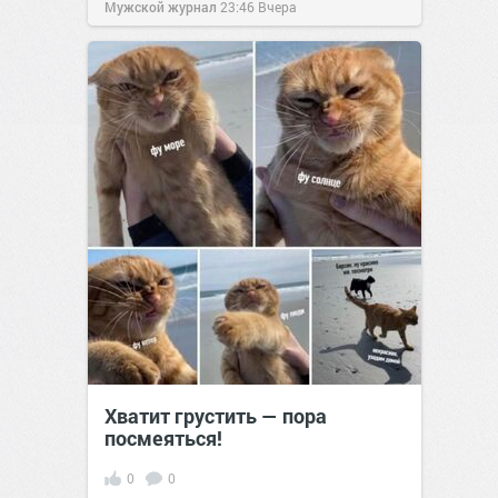
Мужской журнал
23:46
Вчера
Хватит грустить — пора
посмеяться!
0
0