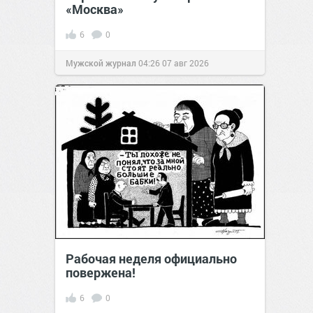
«Москва»
6
0
Мужской журнал
04:26
07 авг 2026
Рабочая неделя официально
повержена!
6
0