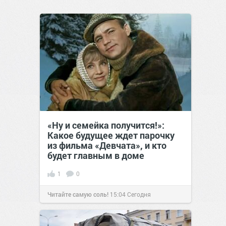
«Ну и семейка получится!»:
Какое будущее ждет парочку
из фильма «Девчата», и кто
будет главным в доме
1
0
Читайте самую соль!
15:04
Сегодня