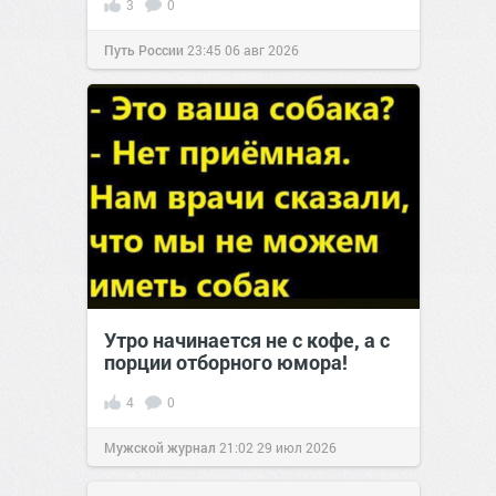
3
0
Путь России
23:45
06 авг 2026
Утро начинается не с кофе, а с
порции отборного юмора!
4
0
Мужской журнал
21:02
29 июл 2026