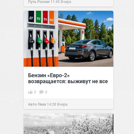
Путь России
11:45
Вчера
Бензин «Евро-2»
возвращается: выживут не все
2
0
Авто-Тема
14:28
Вчера