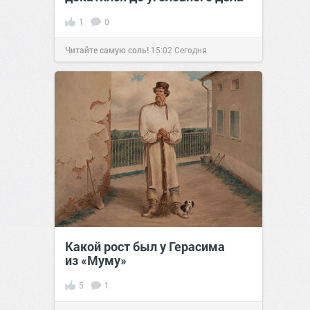
1
0
Читайте самую соль!
15:02
Сегодня
Какой рост был у Герасима
из «Муму»
5
1