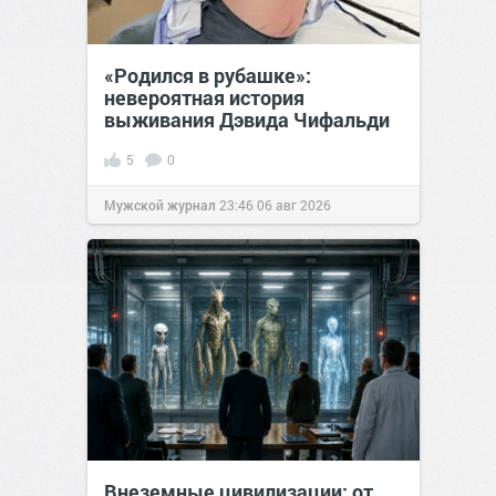
«Родился в рубашке»:
невероятная история
выживания Дэвида Чифальди
5
0
Мужской журнал
23:46
06 авг 2026
Внеземные цивилизации: от