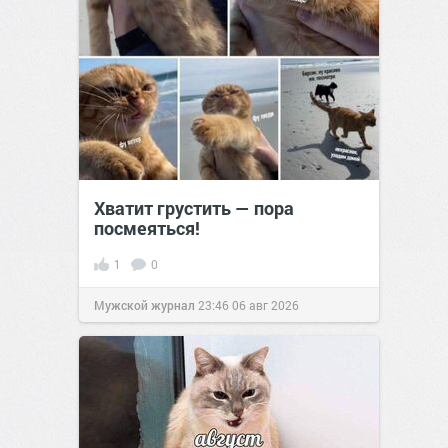
Хватит грустить — пора
посмеяться!
1
0
Мужской журнал
23:46
06 авг 2026