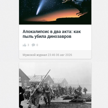
Апокалипсис в два акта: как
пыль убила динозавров
3
0
Мужской журнал
23:46
06 авг 2026