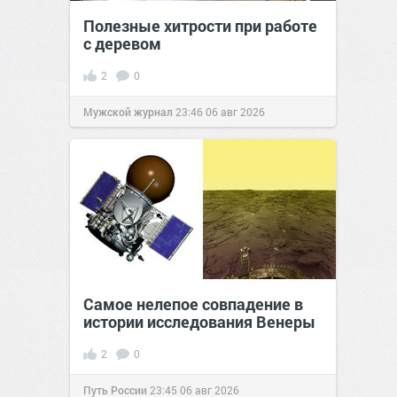
Полезные хитрости при работе
с деревом
2
0
Мужской журнал
23:46
06 авг 2026
Самое нелепое совпадение в
истории исследования Венеры
2
0
Путь России
23:45
06 авг 2026