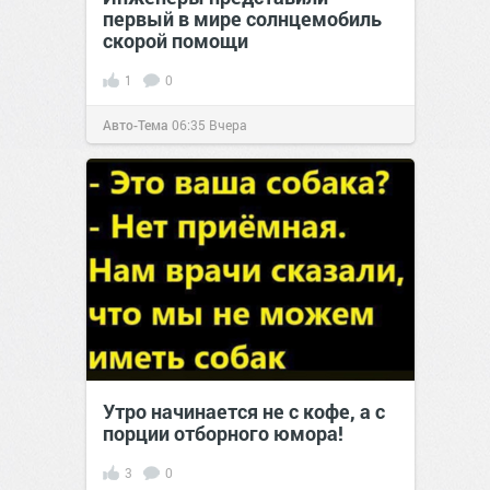
первый в мире солнцемобиль
скорой помощи
1
0
Авто-Тема
06:35
Вчера
Утро начинается не с кофе, а с
порции отборного юмора!
3
0