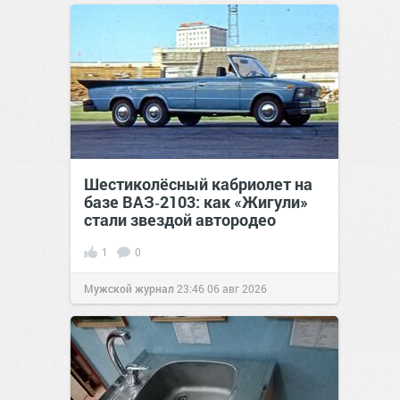
Шестиколёсный кабриолет на
базе ВАЗ‑2103: как «Жигули»
стали звездой автородео
1
0
Мужской журнал
23:46
06 авг 2026