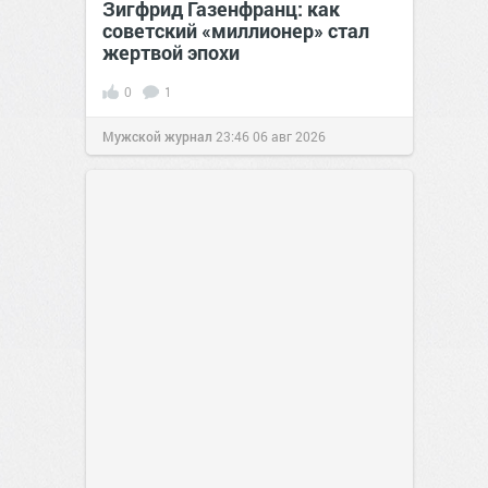
Зигфрид Газенфранц: как
советский «миллионер» стал
жертвой эпохи
0
1
Мужской журнал
23:46
06 авг 2026