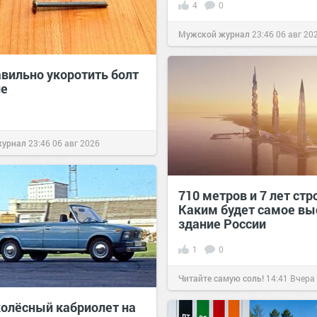
4
0
Мужской журнал
23:46
06 авг 20
авильно укоротить болт
не
журнал
23:46
06 авг 2026
710 метров и 7 лет стр
Каким будет самое вы
здание России
1
0
Читайте самую соль!
14:41
Вчера
олёсный кабриолет на