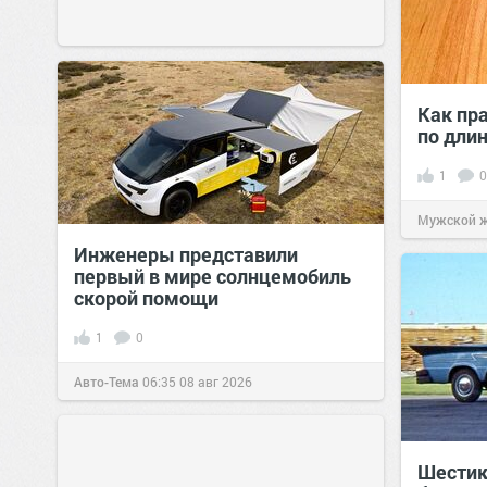
Как пр
по дли
1
0
Мужской 
Инженеры представили
первый в мире солнцемобиль
скорой помощи
1
0
Авто-Тема
06:35
08 авг 2026
Шестик