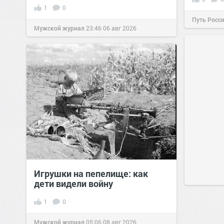
1
0
Путь Росс
Мужской журнал
23:46
06 авг 2026
Игрушки на пепелище: как
дети видели войну
1
0
Мужской журнал
05:06
08 авг 2026