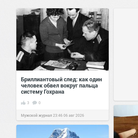
Бриллиантовый след: как один
человек обвел вокруг пальца
систему Гохрана
3
0
Мужской журнал
23:46
06 авг 2026