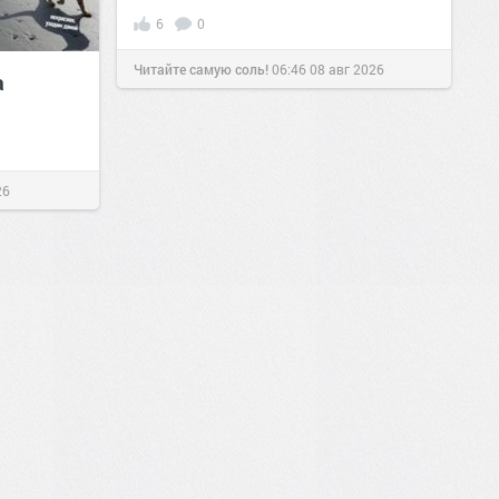
6
0
Читайте самую соль!
06:46
08 авг 2026
а
26