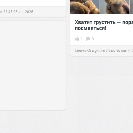
ии
23:45
06 авг 2026
Хватит грустить — пор
посмеяться!
1
0
Мужской журнал
23:46
06 авг 20