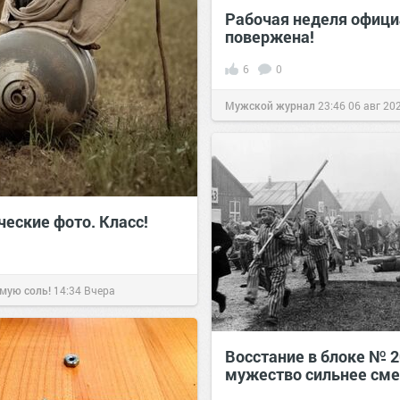
Рабочая неделя офици
повержена!
6
0
Мужской журнал
23:46
06 авг 20
ческие фото. Класс!
мую соль!
14:34
Вчера
Восстание в блоке № 2
мужество сильнее сме