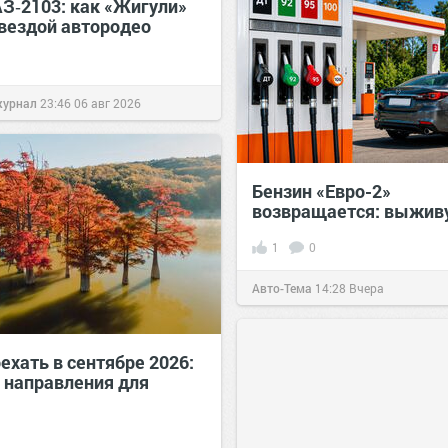
АЗ‑2103: как «Жигули»
звездой автородео
журнал
23:46
06 авг 2026
Бензин «Евро-2»
возвращается: выживу
1
0
Авто-Тема
14:28
Вчера
ехать в сентябре 2026:
 направления для