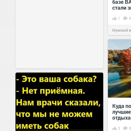
базе В
стали 
1
0
Мужской 
Куда по
лучшие
отдыха
2
0