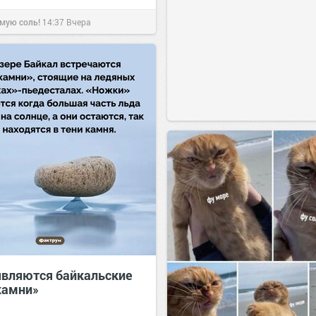
мую соль!
14:37
Вчера
являются байкальские
камни»