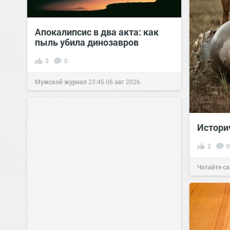
Апокалипсис в два акта: как
пыль убила динозавров
3
0
Мужской журнал
23:46
06 авг 2026
Истори
2
0
Читайте са