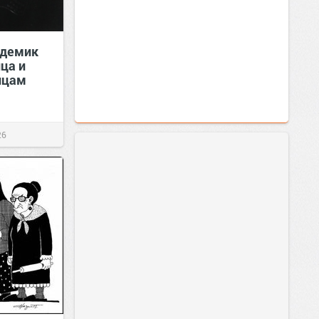
адемик
ца и
йцам
26