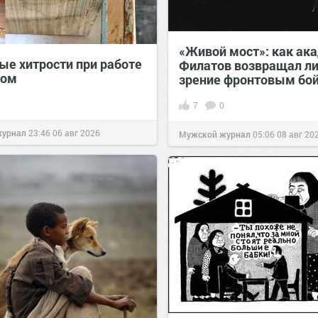
«Живой мост»: как ак
ые хитрости при работе
Филатов возвращал ли
вом
зрение фронтовым бо
7
0
журнал
23:46
06 авг 2026
Мужской журнал
05:06
08 авг 20