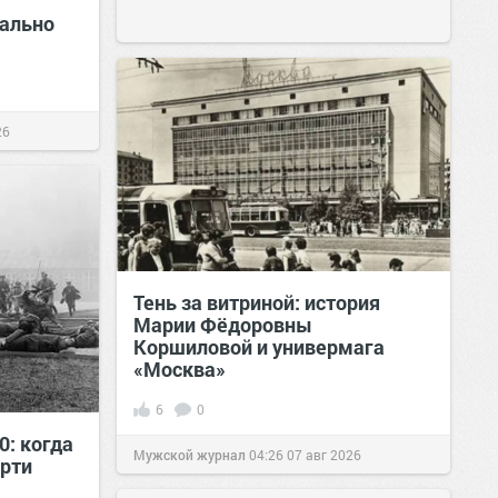
ально
26
Тень за витриной: история
Марии Фёдоровны
Коршиловой и универмага
«Москва»
6
0
0: когда
Мужской журнал
04:26
07 авг 2026
рти