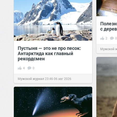
Полезн
с дере
2
0
Пустыня — это не про песок:
Мужской 
Антарктида как главный
рекордсмен
4
0
Мужской журнал
23:46
06 авг 2026