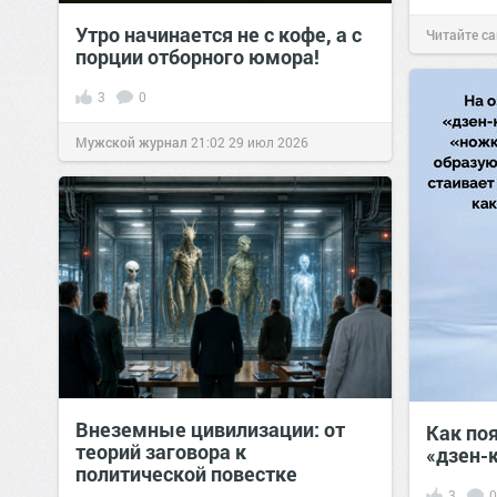
Утро начинается не с кофе, а с
Читайте са
порции отборного юмора!
3
0
Мужской журнал
21:02
29 июл 2026
Внеземные цивилизации: от
Как по
теорий заговора к
«дзен-
политической повестке
3
0