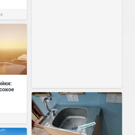
26
ойки:
сокое