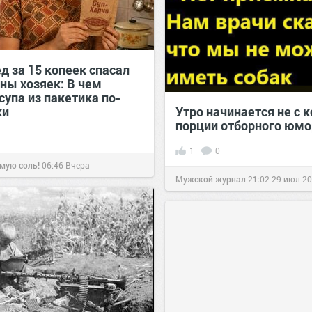
д за 15 копеек спасал
ны хозяек: В чем
супа из пакетика по-
ки
Утро начинается не с к
порции отборного юмо
1
0
мую соль!
06:46
Вчера
Мужской журнал
21:02
29 июл 2