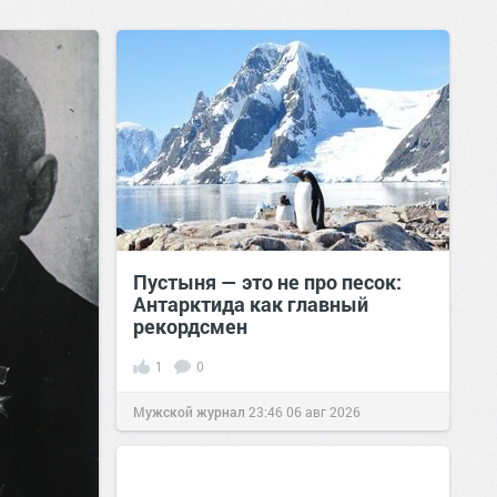
Пустыня — это не про песок:
Антарктида как главный
рекордсмен
1
0
Мужской журнал
23:46
06 авг 2026