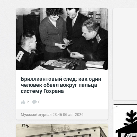
Бриллиантовый след: как один
человек обвел вокруг пальца
систему Гохрана
2
0
Мужской журнал
23:46
06 авг 2026