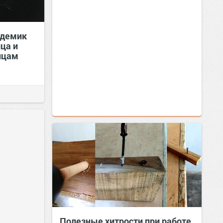
адемик
ца и
йцам
Полезные хитрости при работе