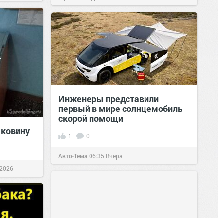
Инженеры представили
первый в мире солнцемобиль
скорой помощи
аковину
1
0
Авто-Тема
06:35
Вчера
 2026