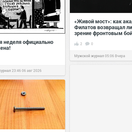
«Живой мост»: как ак
Филатов возвращал ли
зрение фронтовым бо
я неделя официально
2
0
ена!
Мужской журнал
05:06
Вчера
журнал
23:46
06 авг 2026