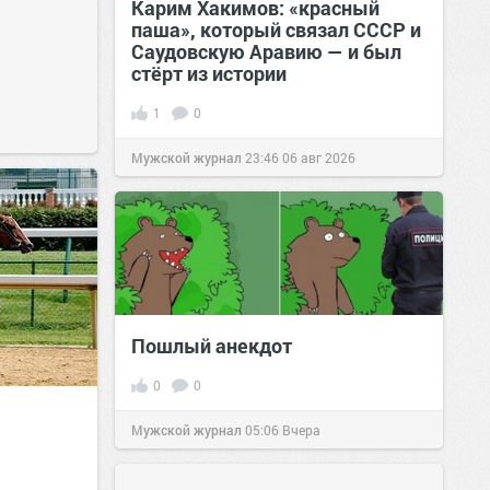
Карим Хакимов: «красный
паша», который связал СССР и
Саудовскую Аравию — и был
стёрт из истории
1
0
Мужской журнал
23:46
06 авг 2026
Пошлый анекдот
0
0
Мужской журнал
05:06
Вчера