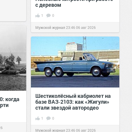
с деревом
1
0
Мужской журнал
23:46
06 авг 2026
Шестиколёсный кабриолет на
0: когда
базе ВАЗ‑2103: как «Жигули»
рти
стали звездой автородео
1
0
26
Мужской журнал
23:46
06 авг 2026