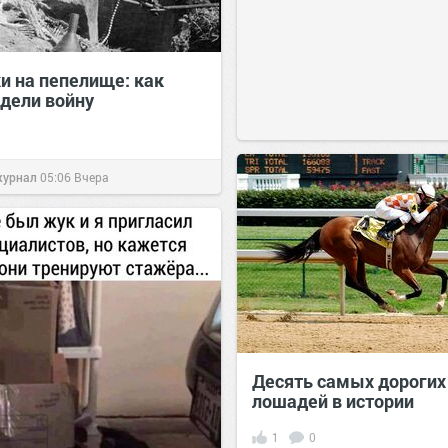
и на пепелище: как
идели войну
журнал
05:06
Вчера
Десять самых дорогих
лошадей в истории
1
0