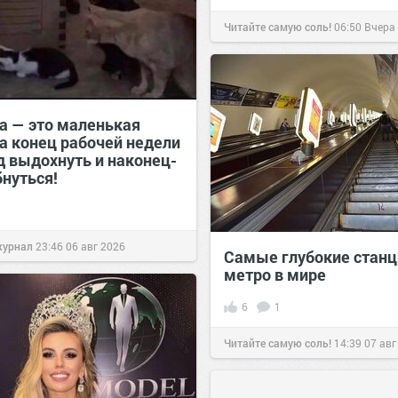
Читайте самую соль!
06:50
Вчера
а — это маленькая
 а конец рабочей недели
д выдохнуть и наконец-
бнуться!
журнал
23:46
06 авг 2026
Самые глубокие станц
метро в мире
6
1
Читайте самую соль!
14:39
07 авг