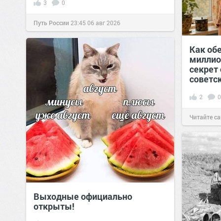
3
0
Путь России
23:45
06 авг 2026
Как обе
миллио
секрет 
советс
2
0
Читайте са
Выходные официально
открыты!