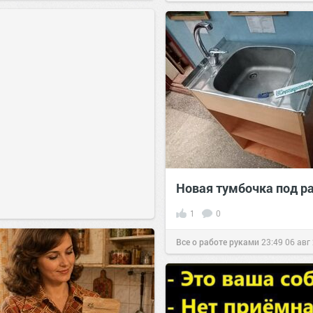
Новая тумбочка под р
1
0
Все о работе руками
23:49
06 авг