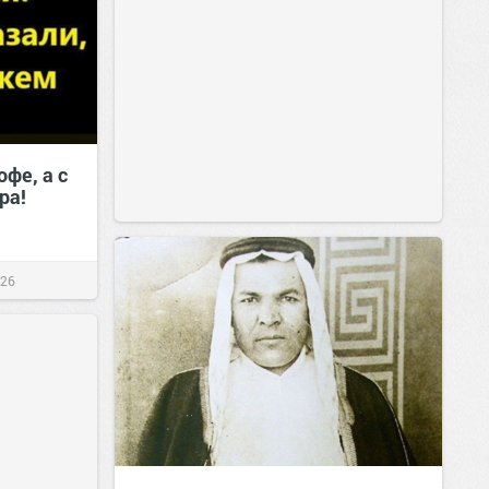
офе, а с
ра!
026