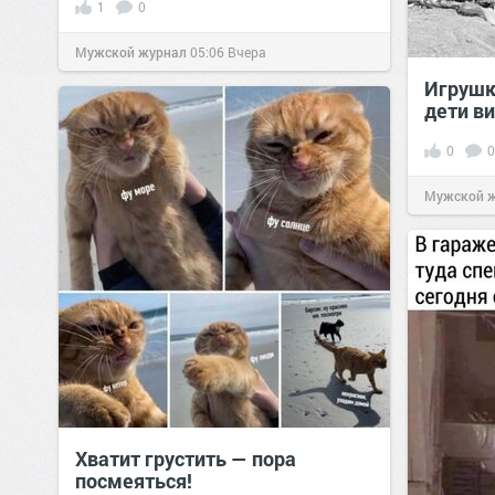
1
0
Мужской журнал
05:06
Вчера
Игрушк
дети в
0
0
Мужской 
Хватит грустить — пора
посмеяться!