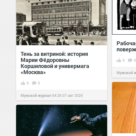
Рабоча
поверж
Тень за витриной: история
Марии Фёдоровны
6
0
Коршиловой и универмага
«Москва»
Мужской 
6
0
Мужской журнал
04:26
07 авг 2026