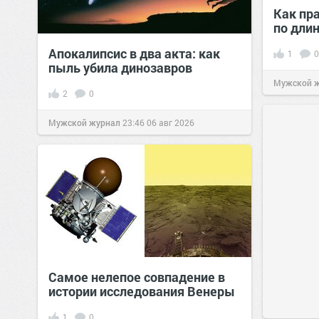
Как пр
по дли
Апокалипсис в два акта: как
1
0
пыль убила динозавров
Мужской 
2
0
Мужской журнал
23:46
06 авг 2026
Самое нелепое совпадение в
истории исследования Венеры
1
0