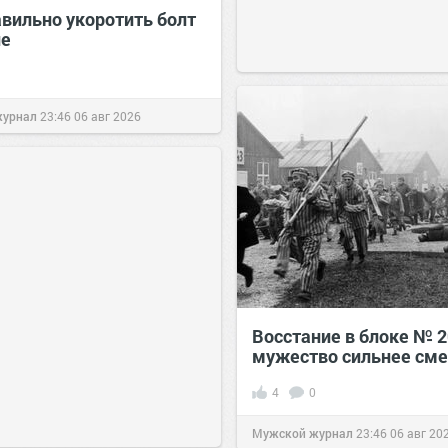
авильно укоротить болт
не
журнал
23:46
06 авг 2026
Восстание в блоке № 2
мужество сильнее сме
4
0
Мужской журнал
23:46
06 авг 20