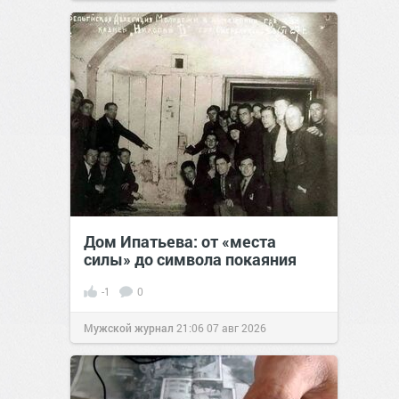
Дом Ипатьева: от «места
силы» до символа покаяния
-1
0
Мужской журнал
21:06
07 авг 2026