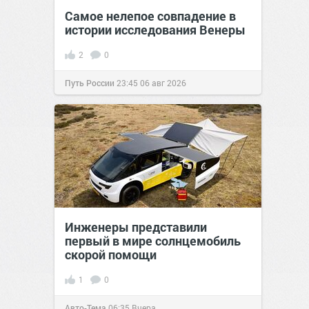
Самое нелепое совпадение в
истории исследования Венеры
2
0
Путь России
23:45
06 авг 2026
Инженеры представили
первый в мире солнцемобиль
скорой помощи
1
0
Авто-Тема
06:35
Вчера