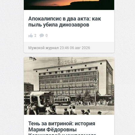
Апокалипсис в два акта: как
пыль убила динозавров
2
0
Мужской журнал
23:46
06 авг 2026
Тень за витриной: история
Марии Фёдоровны