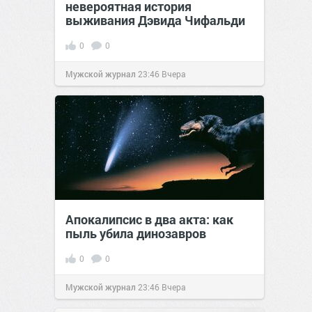
невероятная история
выживания Дэвида Чифальди
0
0
Мужской журнал
23:46
Вчера
Апокалипсис в два акта: как
пыль убила динозавров
0
0
Мужской журнал
23:46
Вчера