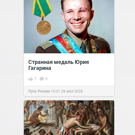
Странная медаль Юрия
Гагарина
7
0
Путь России
16:21
26 июл 2026