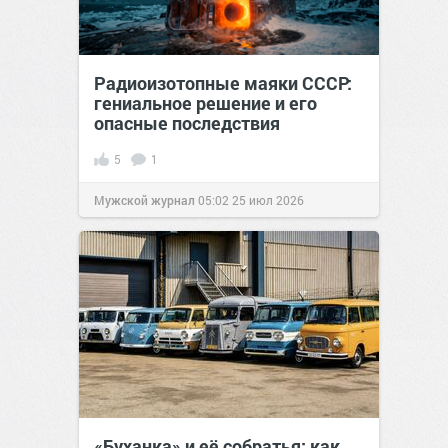
Радиоизотопные маяки СССР:
гениальное решение и его
опасные последствия
5
1
Мужской журнал
05:02
25 июл 2026
«Буханка» и её собратья: как