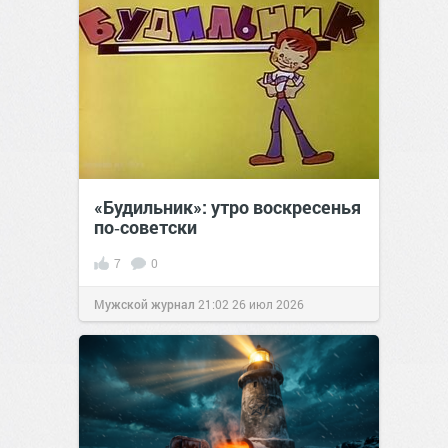
«Будильник»: утро воскресенья
по‑советски
7
0
Мужской журнал
21:02
26 июл 2026