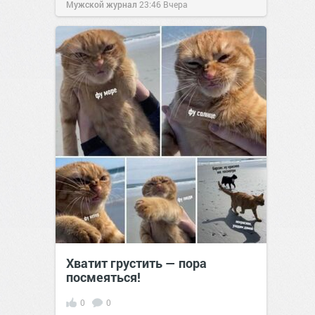
Мужской журнал
23:46
Вчера
Хватит грустить — пора
посмеяться!
0
0