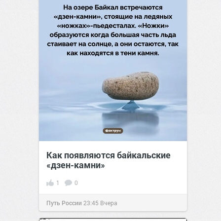
Как появляются байкальские
«дзен-камни»
1
0
Путь России
23:45
Вчера