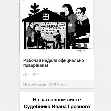
Рабочая неделя официально
повержена!
1
0
Мужской журнал
23:46
Вчера