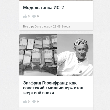
Модель танка ИС-2
0
0
Все о работе руками
23:49
Вчера
Зигфрид Газенфранц: как
советский «миллионер» стал
жертвой эпохи
0
0