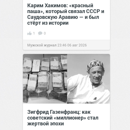
Карим Хакимов: «красный
паша», который связал СССР и
Саудовскую Аравию — и был
стёрт из истории
1
0
Мужской журнал
23:46
06 авг 2026
Зигфрид Газенфранц: как
советский «миллионер» стал
жертвой эпохи