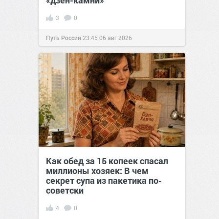
«дзен-камни»
3
0
Путь России
23:45
06 авг 2026
Как обед за 15 копеек спасал
миллионы хозяек: В чем
секрет супа из пакетика по-
советски
4
0