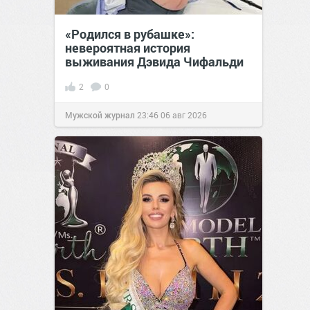
«Родился в рубашке»:
невероятная история
выживания Дэвида Чифальди
2
0
Мужской журнал
23:46
06 авг 2026