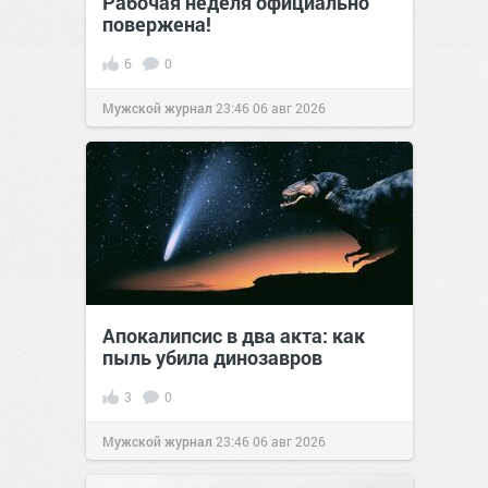
Рабочая неделя официально
повержена!
6
0
Мужской журнал
23:46
06 авг 2026
Апокалипсис в два акта: как
пыль убила динозавров
3
0
Мужской журнал
23:46
06 авг 2026