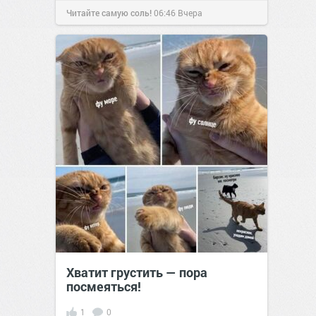
Читайте самую соль!
06:46
Вчера
Хватит грустить — пора
посмеяться!
1
0