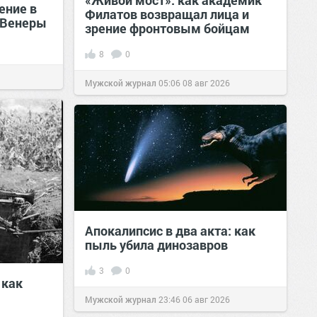
«Живой мост»: как академик
ение в
Филатов возвращал лица и
 Венеры
зрение фронтовым бойцам
8
0
Мужской журнал
05:06
08 авг 2026
Апокалипсис в два акта: как
пыль убила динозавров
3
0
 как
Мужской журнал
23:46
06 авг 2026