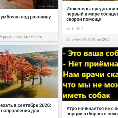
Инженеры представил
первый в мире солнц
тумбочка под раковину
скорой помощи
1
0
те руками
23:49
06 авг 2026
Авто-Тема
06:35
08 авг 2026
ехать в сентябре 2026:
Утро начинается не с к
 направления для
порции отборного юмо