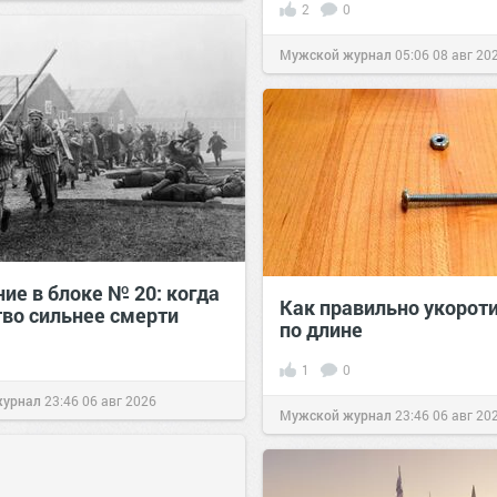
2
0
Мужской журнал
05:06
08 авг 20
ие в блоке № 20: когда
Как правильно укороти
во сильнее смерти
по длине
1
0
журнал
23:46
06 авг 2026
Мужской журнал
23:46
06 авг 20