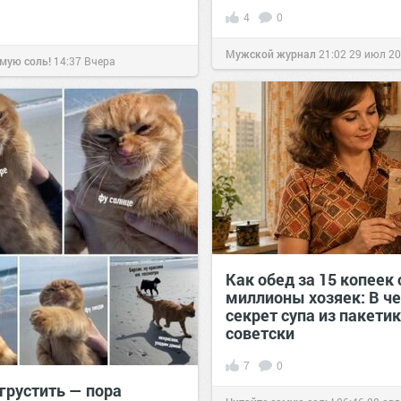
4
0
Мужской журнал
21:02
29 июл 2
мую соль!
14:37
Вчера
Как обед за 15 копеек
миллионы хозяек: В ч
секрет супа из пакетик
советски
7
0
грустить — пора