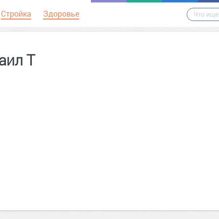
Стройка
Здоровье
аил Т