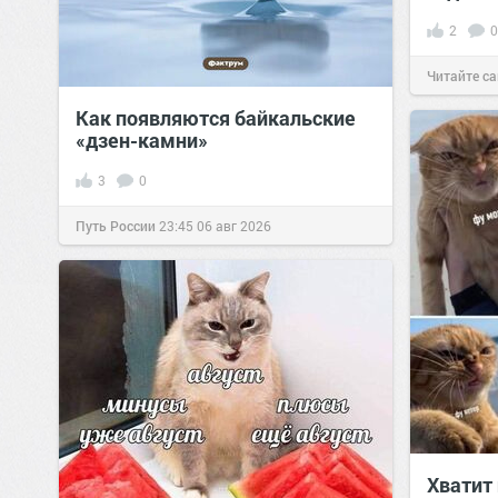
2
0
Читайте са
Как появляются байкальские
«дзен-камни»
3
0
Путь России
23:45
06 авг 2026
Хватит 