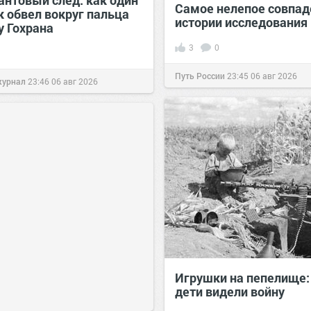
антовый след: как один
Самое нелепое совпад
к обвел вокруг пальца
истории исследования
у Гохрана
3
0
Путь России
23:45
06 авг 2026
журнал
23:46
06 авг 2026
Игрушки на пепелище:
дети видели войну