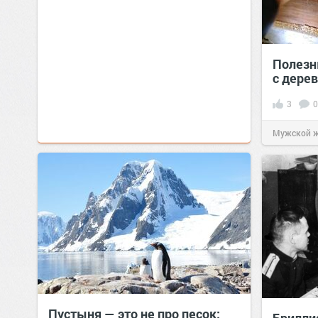
Полезн
с дере
3
0
Мужской 
Пустыня — это не про песок: