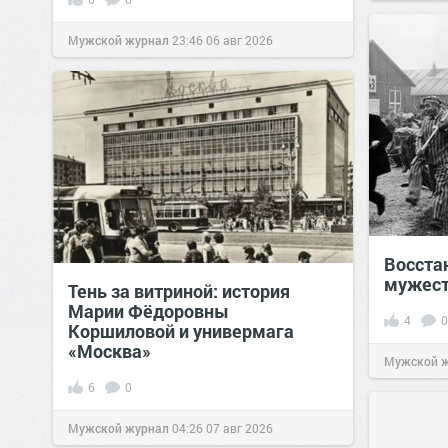
Мужской журнал
23:46
06 авг 2026
Восстан
мужест
Тень за витриной: история
Марии Фёдоровны
4
0
Коршиловой и универмага
«Москва»
Мужской 
6
0
Мужской журнал
04:26
07 авг 2026