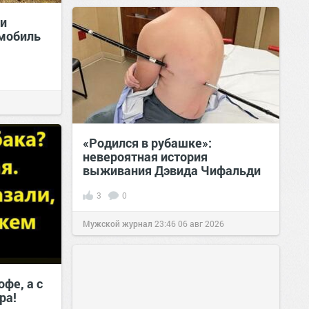
и
емобиль
«Родился в рубашке»:
невероятная история
выживания Дэвида Чифальди
3
0
Мужской журнал
23:46
06 авг 2026
офе, а с
ра!