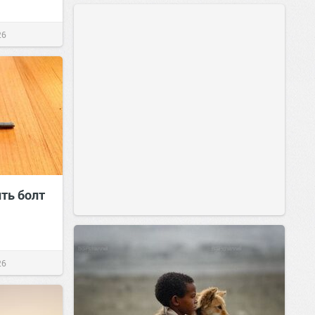
26
ть болт
26