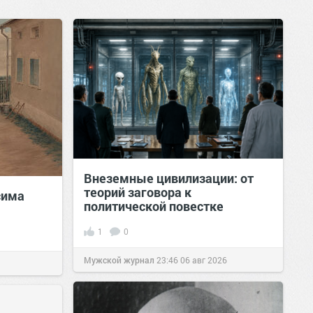
Внеземные цивилизации: от
теорий заговора к
сима
политической повестке
1
0
Мужской журнал
23:46
06 авг 2026