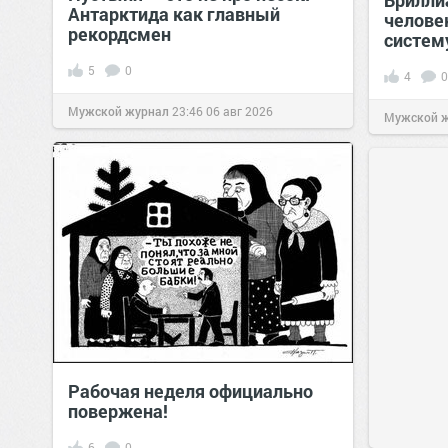
Брилли
Антарктида как главный
челове
рекордсмен
систем
5
0
4
0
Мужской журнал
23:46
06 авг 2026
Мужской 
Рабочая неделя официально
повержена!
6
0