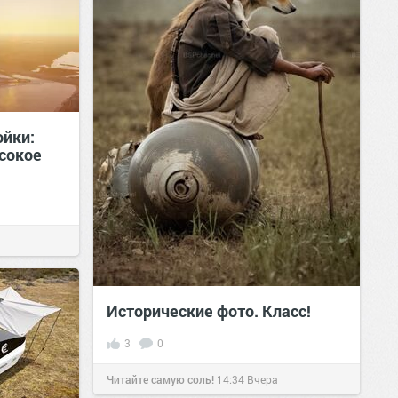
ойки:
сокое
Исторические фото. Класс!
3
0
Читайте самую соль!
14:34
Вчера