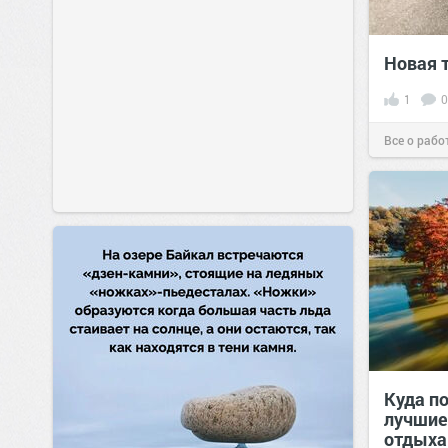
Новая 
1
0
Все о рабо
Куда по
лучшие
отдыха