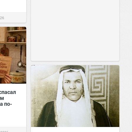
026
 спасал
ем
а по-