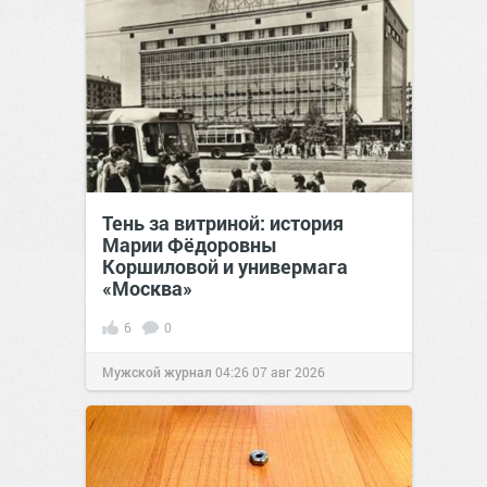
Тень за витриной: история
Марии Фёдоровны
Коршиловой и универмага
«Москва»
6
0
Мужской журнал
04:26
07 авг 2026