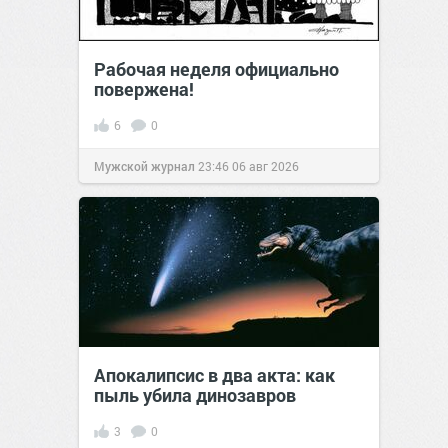
Рабочая неделя официально
повержена!
6
0
Мужской журнал
23:46
06 авг 2026
Апокалипсис в два акта: как
пыль убила динозавров
3
0