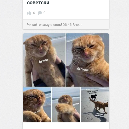
советски
4
0
Читайте самую соль!
06:46
Вчера