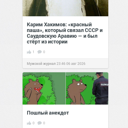
Карим Хакимов: «красный
паша», который связал СССР и
Саудовскую Аравию — и был
стёрт из истории
1
0
Мужской журнал
23:46
06 авг 2026
Пошлый анекдот
0
0